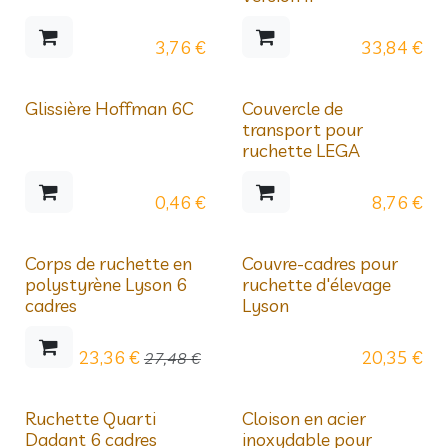
3,76
€
33,84
€
Prix dégressifs
Glissière Hoffman 6C
Couvercle de
transport pour
ruchette LEGA
0,46
€
8,76
€
Déstockage
Prix dégressifs
Corps de ruchette en
Couvre-cadres pour
polystyrène Lyson 6
ruchette d'élevage
cadres
Lyson
23,36
€
20,35
€
27,48
€
Ruchette Quarti
Cloison en acier
Dadant 6 cadres
inoxydable pour