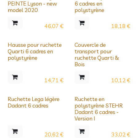
Prix dégressifs
PEINTE Lyson - new
6 cadres en
model 2020
polystyrène
46,07
€
18,18
€
Prix dégressifs
Prix dégressifs
Hausse pour ruchette
Couvercle de
Quarti 6 cadres en
transport pour
polystyrène
ruchette Quarti &
Bois
14,71
€
10,12
€
Prix dégressifs
Prix dégressifs
Ruchette Lega légère
Ruchette en
Dadant 6 cadres
polystyrène STEHR
Dadant 6 cadres -
Version I
20,62
€
33,02
€