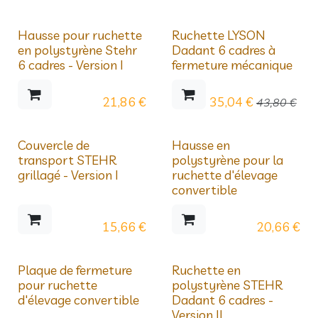
Prix dégressifs
Déstockage
Hausse pour ruchette
Ruchette LYSON
en polystyrène Stehr
Dadant 6 cadres à
6 cadres - Version I
fermeture mécanique
21,86
€
35,04
€
43,80
€
Prix dégressifs
Couvercle de
Hausse en
transport STEHR
polystyrène pour la
grillagé - Version I
ruchette d'élevage
convertible
15,66
€
20,66
€
Prix dégressifs
Plaque de fermeture
Ruchette en
pour ruchette
polystyrène STEHR
d'élevage convertible
Dadant 6 cadres -
Version II