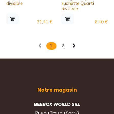
Prix dégressifs
Prix dégressifs
divisible
ruchette Quarti
divisible
31,41
€
6,40
€
1
2
Notre magasin
BEEBOX WORLD SRL
Rue du Trou du Sart 8