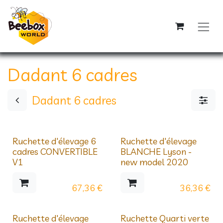
Se rendre au contenu
Dadant 6 cadres
Dadant 6 cadres
Prix dégressifs
Prix dégressifs
Ruchette d'élevage 6
Ruchette d'élevage
cadres CONVERTIBLE
BLANCHE Lyson -
V1
new model 2020
67,36
€
36,36
€
Ruchette d'élevage
Ruchette Quarti verte