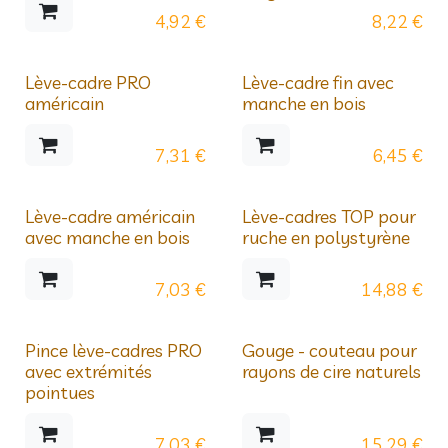
4,92
€
8,22
€
Lève-cadre PRO
Lève-cadre fin avec
américain
manche en bois
7,31
€
6,45
€
Lève-cadre américain
Lève-cadres TOP pour
avec manche en bois
ruche en polystyrène
7,03
€
14,88
€
Pince lève-cadres PRO
Gouge - couteau pour
avec extrémités
rayons de cire naturels
pointues
7,03
€
15,29
€