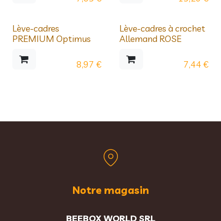
Lève-cadres
Lève-cadres à crochet
PREMIUM Optimus
Allemand ROSE
8,97
€
7,44
€
Notre magasin
BEEBOX WORLD SRL