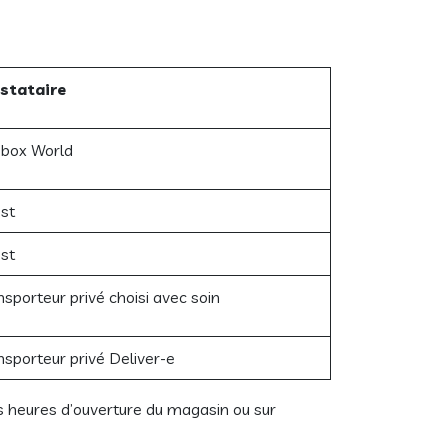
stataire
box World
st
st
nsporteur privé choisi avec soin
nsporteur privé Deliver-e
s heures d’ouverture du magasin ou sur