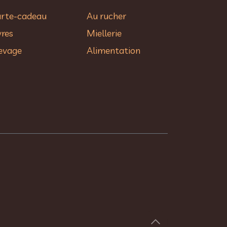
rte-cadeau
Au rucher​
vres
Miellerie
evage
Alimentation