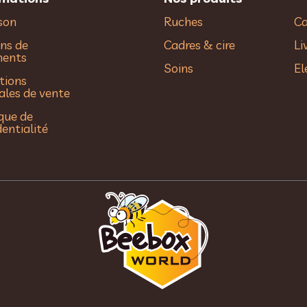
ison
Ruches
Ca
ns de
Cadres & cire
Li
ments
Soins
El
tions
ales de vente
ique de
dentialité