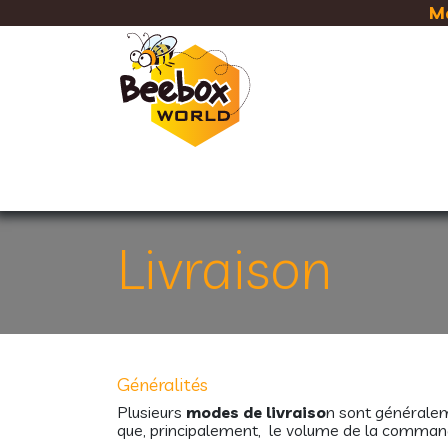
Se rendre au contenu
Ma
RUCHES
CADRES & CIRE
Livraison
Généralités
Plusieurs
modes de livraiso
n sont généralem
que, principalement, le volume de la commande