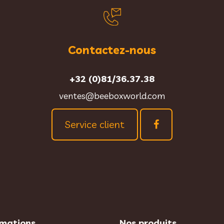
Contactez-nous
+32 (0)81/36.37.38
ventes@beeboxworld.com
Service client
rmations
Nos produits