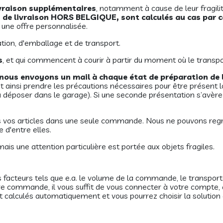
ivraison supplémentaires
, notamment à cause de leur fragilité
is de livraison HORS BELGIQUE, sont calculés au cas par 
 une offre personnalisée.
ation, d'emballage et de transport.
s
, et qui commencent à courir à partir du moment où le transp
i, nous envoyons un mail à chaque état de préparation d
insi prendre les précautions nécessaires pour être présent lor
in ou déposer dans le garage). Si une seconde présentation s’a
 vos articles dans une seule commande. Nous ne pouvons r
 d'entre elles.
mais une attention particulière est portée aux objets fragiles.
rs facteurs tels que e.a. le volume de la commande, le transport
re commande, il vous suffit de vous connecter à votre compte, 
nt calculés automatiquement et vous pourrez choisir la solution 