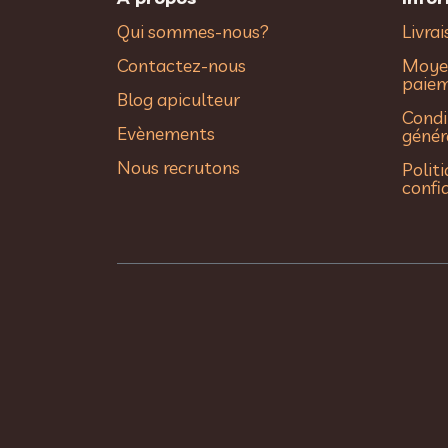
Qui sommes-nous?
Livra
Contactez-nous
Moye
paie
Blog apiculteur
Condi
Evènements
génér
Nous recrutons
Polit
confi