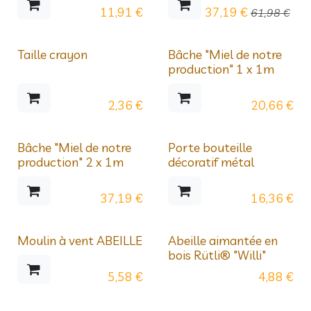
11,91
€
37,19
€
61,98
€
Taille crayon
Bâche "Miel de notre
production" 1 x 1m
2,36
€
20,66
€
Bâche "Miel de notre
Porte bouteille
production" 2 x 1m
décoratif métal
37,19
€
16,36
€
Moulin à vent ABEILLE
Abeille aimantée en
bois Rütli® "Willi"
5,58
€
4,88
€