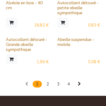
Alvéole en bois - 40
Autocollant détouré -
cm
petite abeille
sympathique
26,82
€
0,83
€
Autocollant détouré -
Abeille suspendue -
Grande abeille
mobile
sympathique
1,90
€
5,08
€
1
2
3
4