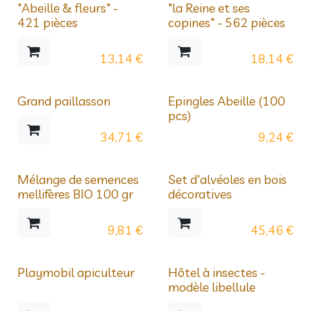
Nouveau !
Nouveau !
"Abeille & fleurs" -
"la Reine et ses
421 pièces
copines" - 562 pièces
13,14
€
18,14
€
Grand paillasson
Epingles Abeille (100
pcs)
34,71
€
9,24
€
Mélange de semences
Set d'alvéoles en bois
mellifères BIO 100 gr
décoratives
9,81
€
45,46
€
Déstockage
Playmobil apiculteur
Hôtel à insectes -
modèle libellule