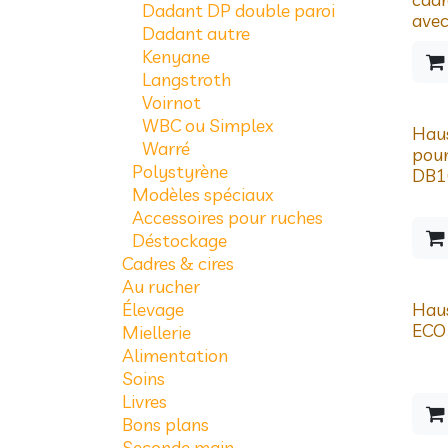
Dadant DP double paroi
avec
Dadant autre
Kenyane
Langstroth
Voirnot
WBC ou Simplex
Prix d
Hau
Warré
pour
Polystyrène
DB10
Modèles spéciaux
Accessoires pour ruches
Déstockage
Cadres & cires
Au rucher
Prix d
Élevage
Hau
ECO 
Miellerie
Alimentation
Soins
Livres
Bons plans
Seconde main