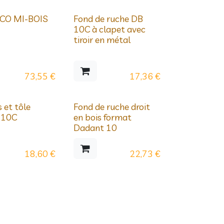
ssifs
Prix dégressifs
ECO MI-BOIS
Fond de ruche DB
10C à clapet avec
tiroir en métal
73,55
€
17,36
€
ssifs
Prix dégressifs
s et tôle
Fond de ruche droit
 10C
en bois format
Dadant 10
18,60
€
22,73
€