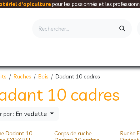
tériel d'apiculture
pour les passionnés et les professionn
AU RUCHER
ELEVAGE
MIELLERIE
AL
its
Ruches
Bois
Dadant 10 cadres
adant 10 cadres
En vedette
r par :
au !
Nouveau !
he Dadant 10
Corps de ruche
Ruche 
res SYLVABEL
Dadant 10 cadres
Dadant 