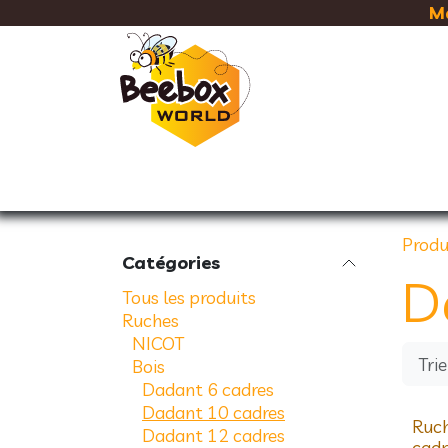
Se rendre au contenu
Ma
RUCHES
CADRES & CIRE
Produ
Catégories
D
Tous les produits
Ruches
NICOT
Trie
Bois
Dadant 6 cadres
Dadant 10 cadres
Nouve
Ruc
Dadant 12 cadres
cad