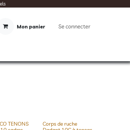
els
Se connecter
Mon panier
IMENTATION
SOINS
LIVRES
ECO TENONS
Corps de ruche
10 cadres
Dadant 10C à tenons