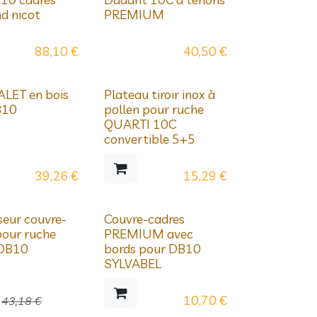
ssifs
nd nicot
PREMIUM
88,10
€
40,50
€
ssifs
ALET en bois
Plateau tiroir inox à
B10
pollen pour ruche
QUARTI 10C
convertible 5+5
39,26
€
15,29
€
ge
Prix dégressifs
seur couvre-
Couvre-cadres
pour ruche
PREMIUM avec
DB10
bords pour DB10
SYLVABEL
10,70
€
43,18
€