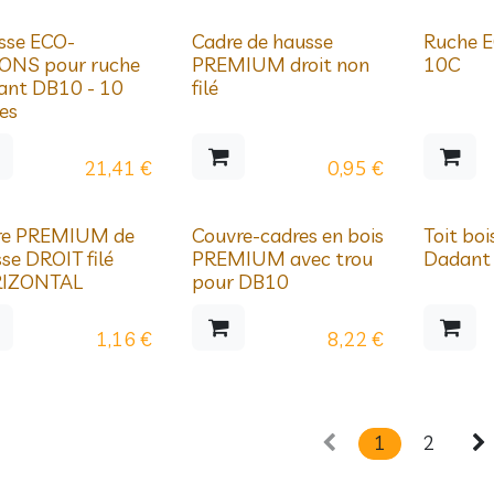
égressifs
Prix dégressifs
Prix dégre
sse ECO-
Cadre de hausse
Ruche 
ONS pour ruche
PREMIUM droit non
10C
ant DB10 - 10
filé
es
21,41
€
0,95
€
égressifs
Prix dégressifs
Prix dégre
re PREMIUM de
Couvre-cadres en bois
Toit boi
se DROIT filé
PREMIUM avec trou
Dadant
IZONTAL
pour DB10
1,16
€
8,22
€
1
2