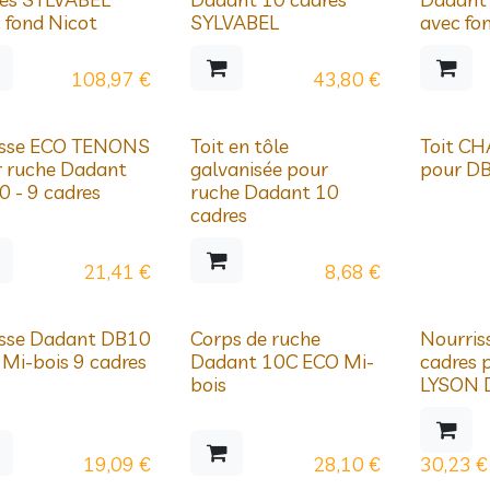
Prix dégre
 fond Nicot
SYLVABEL
avec fo
108,97
€
43,80
€
égressifs
Prix dégressifs
Prix dégre
sse ECO TENONS
Toit en tôle
Toit CH
 ruche Dadant
galvanisée pour
pour D
 - 9 cadres
ruche Dadant 10
cadres
21,41
€
8,68
€
égressifs
Prix dégressifs
Déstocka
sse Dadant DB10
Corps de ruche
Nourris
Mi-bois 9 cadres
Dadant 10C ECO Mi-
cadres 
bois
LYSON 
19,09
€
28,10
€
30,23
€