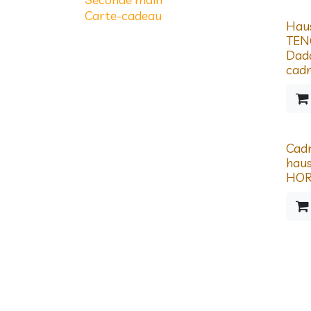
Carte-cadeau
Prix d
Hau
TEN
Dad
cadr
Prix d
Cad
haus
HOR