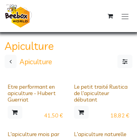
Se rendre au contenu
Apiculture
Apiculture
Etre performant en
Le petit traité Rustica
apiculture - Hubert
de l'apiculteur
Guerriat
débutant
41,50
€
18,82
€
L'apiculture mois par
L'apiculture naturelle