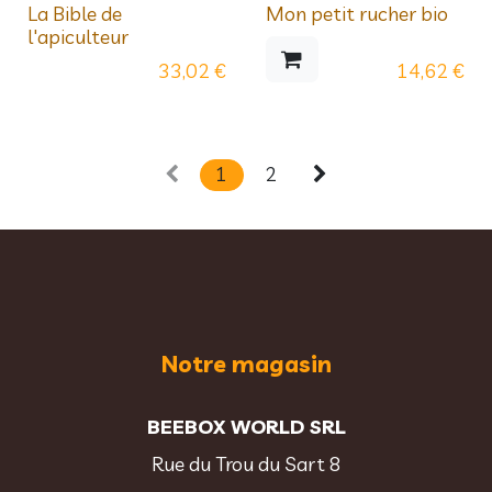
La Bible de
Mon petit rucher bio
l'apiculteur
33,02
€
14,62
€
1
2
Notre magasin
BEEBOX WORLD SRL
Rue du Trou du Sart 8