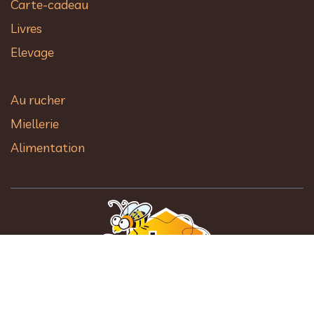
Carte-cadeau
Livres
Elevage
Au rucher​
Miellerie
Alimentation