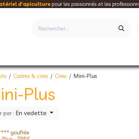
tériel d'apiculture
pour les passionnés et les professionn
AU RUCHER
ELEVAGE
MIELLERIE
AL
its
Cadres & cires
Cires
Mini-Plus
ini-Plus
En vedette
r par :
**** gaufrée
-Plus - TRES