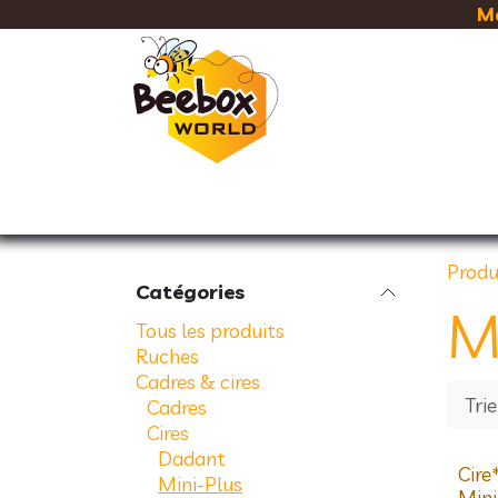
Se rendre au contenu
Ma
RUCHES
CADRES & CIRE
Produ
Catégories
M
Tous les produits
Ruches
Cadres & cires
Trie
Cadres
Cires
Dadant
Cire
Mini-Plus
Mini