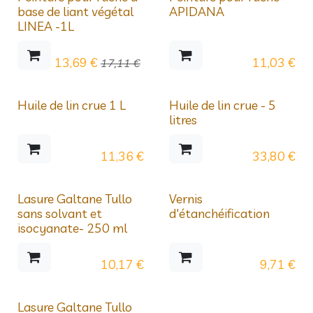
Déstockage
base de liant végétal
APIDANA
LINEA -1L
13,69
€
11,03
€
17,11
€
Huile de lin crue 1 L
Huile de lin crue - 5
litres
11,36
€
33,80
€
Lasure Galtane Tullo
Vernis
sans solvant et
d'étanchéification
isocyanate- 250 ml
10,17
€
9,71
€
Lasure Galtane Tullo