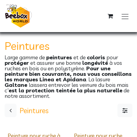
Se rendre au contenu
Peintures
Large gamme de
peintures
et de
coloris
pour
protéger
et assurer une bonne
longévité
à vos
ruches en bois ou en polystyrène.
Pour une
peinture bien couvrante, nous vous conseillons
les marques Linea et Apidana
. La lasure
Galtane
laissera entrevoir les veinure du bois mais
c'
est la protection teintée la plus naturelle
de
notre assortiment.
Peintures
Peinture pour ruche à
Peinture pour ruche