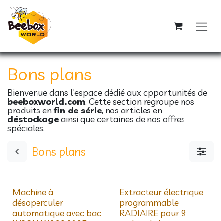
Se rendre au contenu
Bons plans
Bienvenue dans l'espace dédié aux opportunités de
beeboxworld.com
. Cette section regroupe nos
produits en
fin de série
, nos articles en
déstockage
ainsi que certaines de nos offres
spéciales.
Bons plans
Déstockage
Déstockage
Machine à
Extracteur électrique
désoperculer
programmable
automatique avec bac
RADIAIRE pour 9