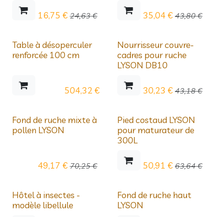
16,75
€
35,04
€
24,63
€
43,80
€
PROMO
Déstockage
Table à désoperculer
Nourrisseur couvre-
renforcée 100 cm
cadres pour ruche
LYSON DB10
504,32
€
30,23
€
43,18
€
Déstockage
Déstockage
Fond de ruche mixte à
Pied costaud LYSON
pollen LYSON
pour maturateur de
300L
49,17
€
50,91
€
70,25
€
63,64
€
Déstockage
Déstockage
Hôtel à insectes -
Fond de ruche haut
modèle libellule
LYSON