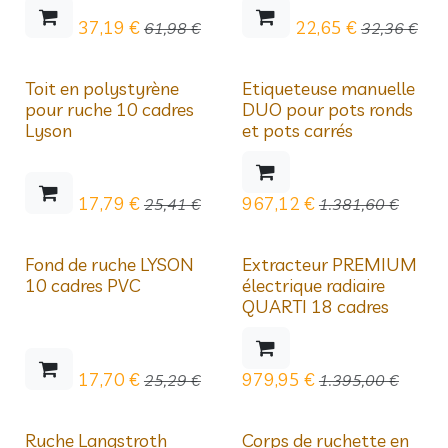
37,19
€
22,65
€
61,98
€
32,36
€
Déstockage
Déstockage
Toit en polystyrène
Etiqueteuse manuelle
pour ruche 10 cadres
DUO pour pots ronds
Lyson
et pots carrés
17,79
€
967,12
€
25,41
€
1.381,60
€
Déstockage
Déstockage
Fond de ruche LYSON
Extracteur PREMIUM
10 cadres PVC
électrique radiaire
QUARTI 18 cadres
17,70
€
979,95
€
25,29
€
1.395,00
€
Ruche Langstroth
Corps de ruchette en