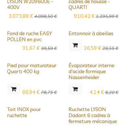
LYSON W209600E -
cadres de hausse -
400V
QUARTI
3.073,88
€
910,42
€
4.098,50
€
1.295,99
€
Déstockage
Déstockage
Fond de ruche EASY
Entonnoir à abeilles
POLLEN en pvc
31,67
€
26,59
€
39,59
€
29,55
€
Déstockage
Déstockage
Pied pour maturateur
Évaporateur interne
Quarti 400 kg
d'acide formique
Nassenheider
66,94
€
4,14
€
78,75
€
6,20
€
Déstockage
Déstockage
Toit INOX pour
Ruchette LYSON
ruchette
Dadant 6 cadres à
fermeture mécanique