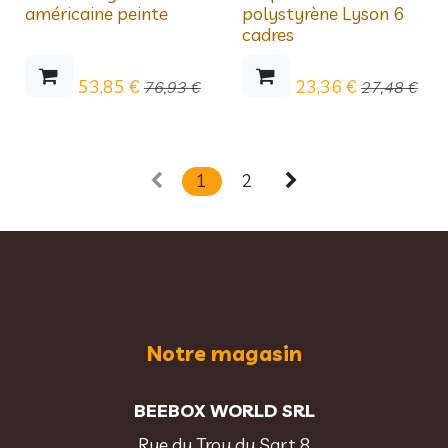
Déstockage
Déstockage
américaine peinte
polystyrène Lyson 6
cadres
53,85
€
23,36
€
76,93
€
27,48
€
1
2
Notre magasin
BEEBOX WORLD SRL
Rue du Trou du Sart 8