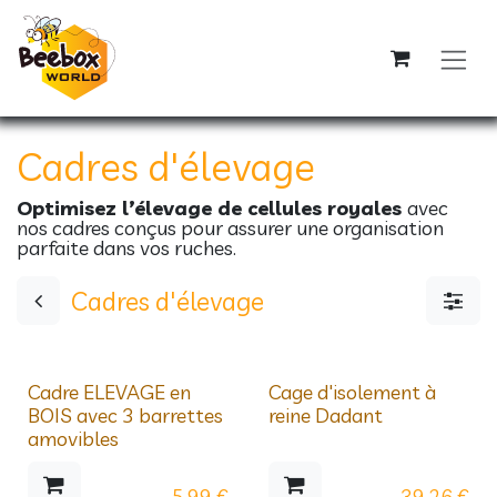
Se rendre au contenu
Cadres d'élevage
Optimisez l’élevage de cellules royales
avec
nos cadres conçus pour assurer une organisation
parfaite dans vos ruches.
Cadres d'élevage
Prix dégressifs
Cadre ELEVAGE en
Cage d'isolement à
BOIS avec 3 barrettes
reine Dadant
amovibles
5,99
€
39,26
€