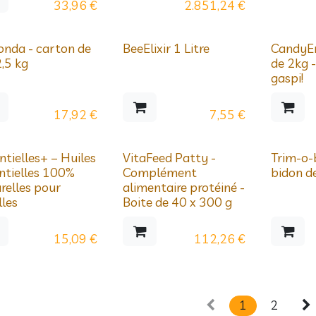
33,96
€
2.851,24
€
égressifs
onda - carton de
BeeElixir 1 Litre
CandyEn
2,5 kg
de 2kg -
gaspi!
17,92
€
7,55
€
Nouveau !
Prix dégre
ntielles+ – Huiles
VitaFeed Patty -
Trim-o-
ntielles 100%
Complément
bidon d
relles pour
alimentaire protéiné -
lles
Boite de 40 x 300 g
15,09
€
112,26
€
1
2