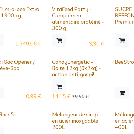
Prix dégre
Trim-o-bee Extra
VitaFeed Patty -
SUCRE
- 1300 kg
Complément
BEEFO
alimentaire protéiné -
Premiu
300 g
1.349,06
€
3,30
€
égressifs
i Sac Opener /
CandyEnergetic -
BeeStro
lève-Sac
Boite 12kg (6x2kg) -
action anti-gaspi!
0,99
€
14,15
€
19,90
€
Sur commande
Sur comm
lixir 5 L
Mélangeur de sirop
Mélange
en acier inoxydable
en acie
200L
400L