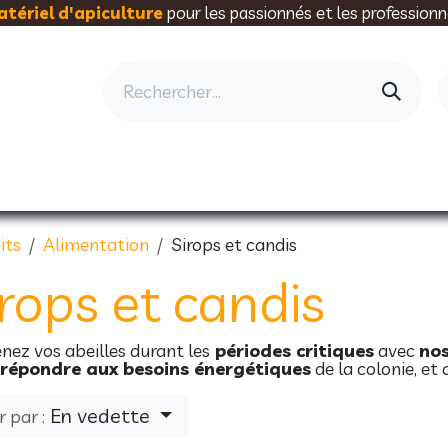
tériel d'apiculture
pour les passionnés et les professionn
AU RUCHER
ELEVAGE
MIELLERIE
AL
its
Alimentation
Sirops et candis
irops et candis
nez vos abeilles durant les
périodes critiques
avec
nos
 répondre aux besoins énergétiques
de la colonie, et
En vedette
r par :