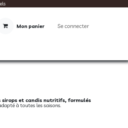
els
Se connecter
Mon panier
IMENTATION
SOINS
LIVRES
 sirops et candis nutritifs, formulés
 adapté à toutes les saisons.