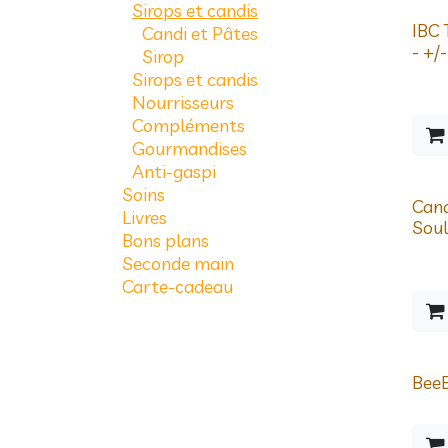
Sirops et candis
IBC 
Candi et Pâtes
- +/
Sirop
Sirops et candis
Nourrisseurs
Compléments
Gourmandises
Anti-gaspi
Soins
Prix d
Cand
Livres
Sou
Bons plans
Seconde main
Carte-cadeau
BeeE