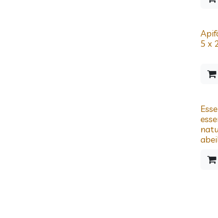
Prix d
Apif
5 x 
Esse
esse
natu
abei