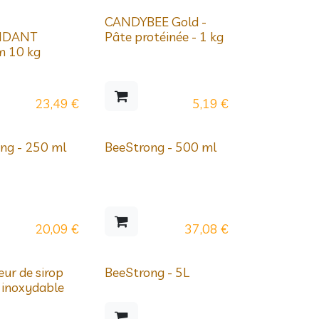
ssifs
Prix dégressifs
CANDYBEE Gold -
NDANT
Pâte protéinée - 1 kg
m 10 kg
23,49
€
5,19
€
ng - 250 ml
BeeStrong - 500 ml
20,09
€
37,08
€
ande
ur de sirop
BeeStrong - 5L
r inoxydable