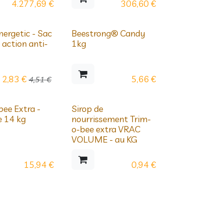
4.277,69
€
306,60
€
ergetic - Sac
Beestrong® Candy
 action anti-
1kg
2,83
€
5,66
€
4,51
€
ssifs
Sur commande
bee Extra -
Sirop de
e 14 kg
nourrissement Trim-
o-bee extra VRAC
VOLUME - au KG
15,94
€
0,94
€