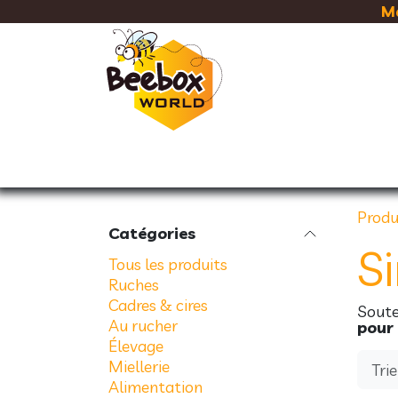
Se rendre au contenu
Ma
RUCHES
CADRES & CIRE
Produ
Catégories
S
Tous les produits
Ruches
Cadres & cires
Soute
Au rucher
pour
Élevage
Miellerie
Trie
Alimentation