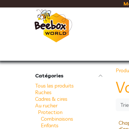
Se rendre au contenu
Ma
RUCHES
CADRES & CIRE
Produ
Catégories
Vo
Tous les produits
Ruches
Cadres & cires
Trie
Au rucher
Protection
Combinaisons
Chap
Enfants
d'ap