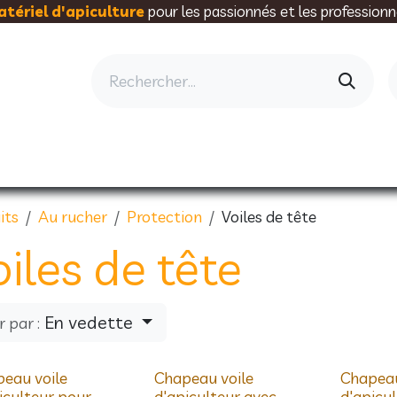
tériel d'apiculture
pour les passionnés et les professionn
AU RUCHER
ELEVAGE
MIELLERIE
AL
its
Au rucher
Protection
Voiles de tête
iles de tête
En vedette
r par :
eau voile
Chapeau voile
Chapeau
iculteur pour
d'apiculteur avec
d'apicul