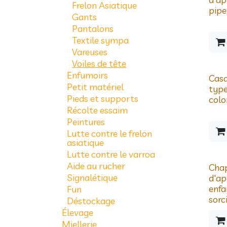
Frelon Asiatique
pipe
Gants
Pantalons
Textile sympa
Vareuses
Voiles de tête
Enfumoirs
Casq
Petit matériel
typ
Pieds et supports
colo
Récolte essaim
Peintures
Lutte contre le frelon
asiatique
Lutte contre le varroa
Aide au rucher
Chap
Signalétique
d'ap
enfa
Fun
sorc
Déstockage
Élevage
Miellerie