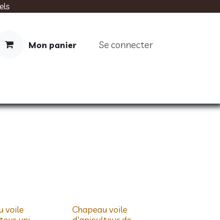
els
Se connecter
Mon panier
IMENTATION
SOINS
LIVRES
 voile
Chapeau voile
teur uni
d'apiculteur de