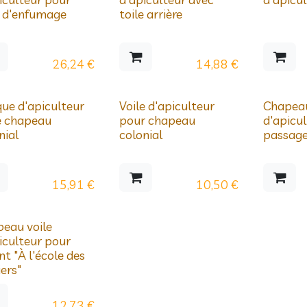
 d'enfumage
toile arrière
26,24
€
14,88
€
ue d'apiculteur
Voile d'apiculteur
Chapeau
e chapeau
pour chapeau
d'apicu
nial
colonial
passage
15,91
€
10,50
€
eau voile
iculteur pour
nt "À l'école des
iers"
12,73
€