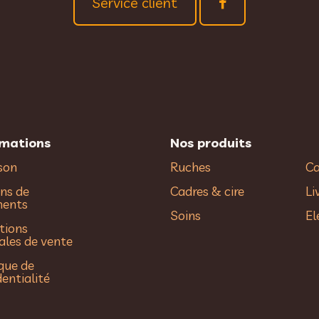
Service client
rmations
Nos produits
ison
Ruches
Ca
ns de
Cadres & cire
Li
ments
Soins
El
tions
ales de vente
ique de
dentialité