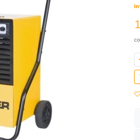
In
1
co