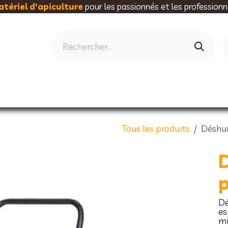
tériel d'apiculture
pour les passionnés et les professionn
AU RUCHER
ELEVAGE
MIELLERIE
AL
Tous les produits
Déshum
D
p
Dé
es
mi