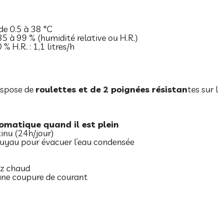
de 0.5 à 38 °C
5 à 99 % (humidité relative ou H.R.)
% H.R. : 1,1 litres/h
dispose de
roulettes et de 2 poignées résistan
tes sur 
omatique quand il est plein
inu (24h/jour)
tuyau pour évacuer l’eau condensée
az chaud
ne coupure de courant