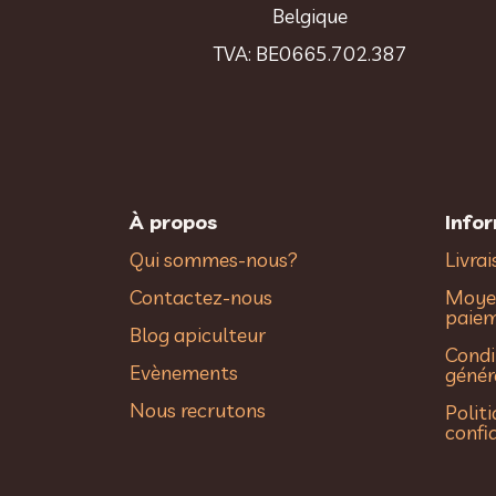
Belgique
TVA: BE0665.702.387
À propos
Info
Qui sommes-nous?
Livra
Contactez-nous
Moye
paie
Blog apiculteur
Condi
Evènements
génér
Nous recrutons
Polit
confi