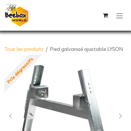
Se rendre au contenu
Tous les produits
Pied galvanisé ajustable LYSON
Prix dégressifs