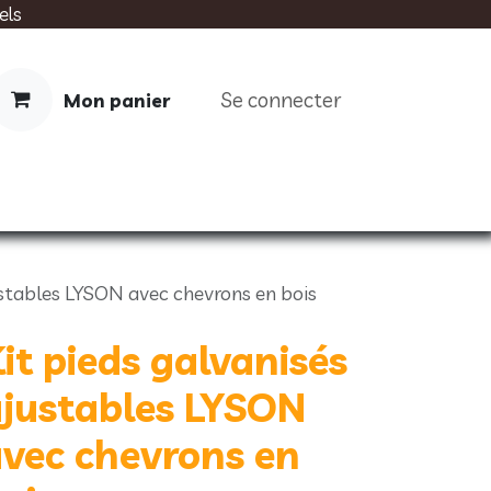
els
Se connecter
Mon panier
IMENTATION
SOINS
LIVRES
ustables LYSON avec chevrons en bois
it pieds galvanisés
justables LYSON
vec chevrons en