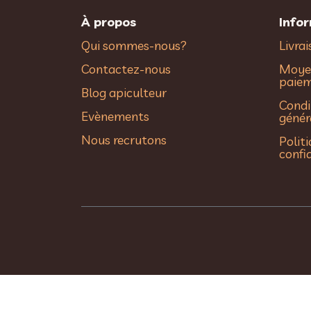
À propos
Info
Qui sommes-nous?
Livra
Contactez-nous
Moye
paie
Blog apiculteur
Condi
Evènements
génér
Nous recrutons
Polit
confi