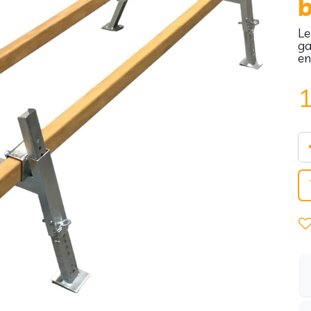
b
Le
ga
e