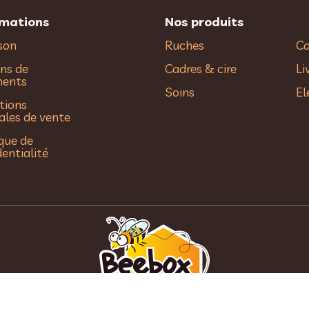
rmations
Nos produits
ison
Ruches
Ca
ns de
Cadres & cire
Li
ments
Soins
El
tions
ales de vente
ique de
dentialité