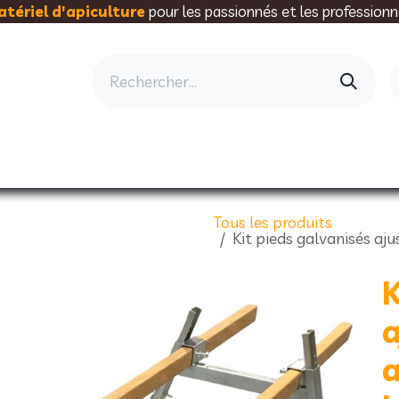
tériel d'apiculture
pour les passionnés et les professionn
AU RUCHER
ELEVAGE
MIELLERIE
AL
Tous les produits
Kit pieds galvanisés aj
K
a
a