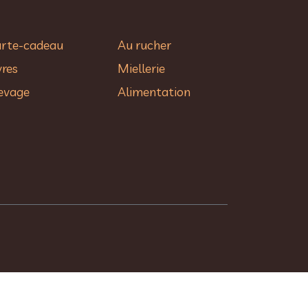
rte-cadeau
Au rucher​
vres
Miellerie
evage
Alimentation