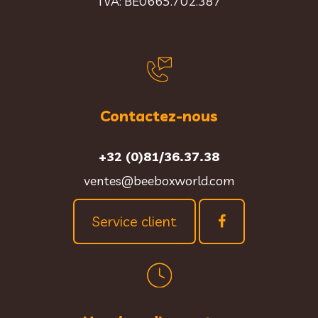
TVA: BE0665.702.387
Contactez-nous
+32 (0)81/36.37.38
ventes@beeboxworld.com
Service client