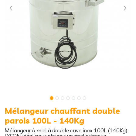
Mélangeur chauffant double
parois 100L - 140Kg
Mélangeur à miel à double cuve inox 100L (140Kg)
LYSON idéal pour obtenir un miel crémeux