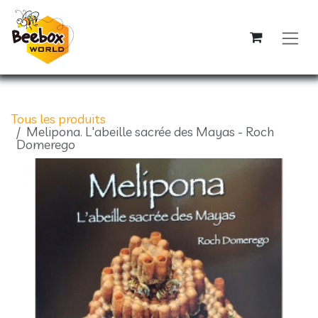
Se rendre au contenu
Tous les produits
Melipona. L'abeille sacrée des Mayas - Roch
Domerego