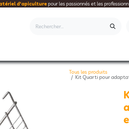
tériel d'apiculture
pour les passionnés et les professionn
AU RUCHER
ELEVAGE
MIELLERIE
AL
Tous les produits
Kit Quarti pour adaptat
K
e