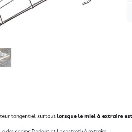
acteur tangentiel, surtout
lorsque le miel à extraire es
n a des cadres Dadant et Langstroth à extraire.