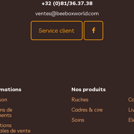
+32 (0)81/36.37.38
ventes@beeboxworld.com
Service client
rmations
Nos produits
ison
Ruches
Ca
ns de
Cadres & cire
Li
ments
Soins
El
tions
ales de vente