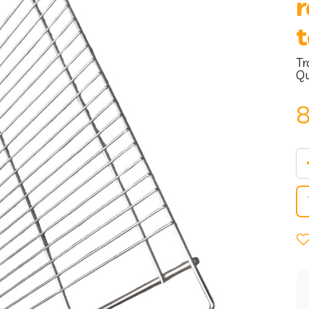
r
t
Tr
Qu
8