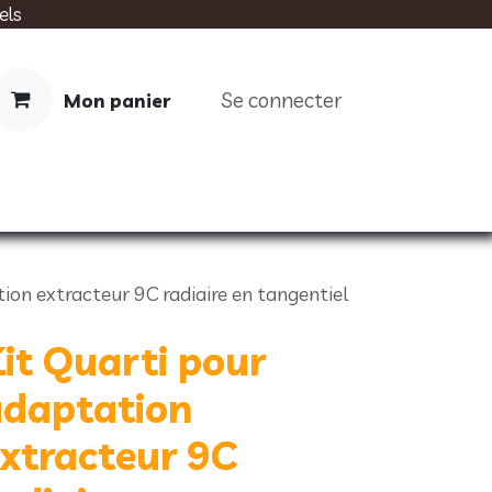
els
Se connecter
Mon panier
IMENTATION
SOINS
LIVRES
ion extracteur 9C radiaire en tangentiel
it Quarti pour
adaptation
xtracteur 9C