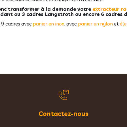
 donc transformer à la demande votre
extracteur ra
adant ou 3 cadres Langstroth ou encore 6 cadres
i 9 cadres avec
panier en inox
, avec
panier en nylon
et
éle
Contactez-nous