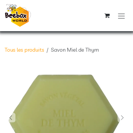
Se rendre au contenu
Tous les produits
Savon Miel de Thym