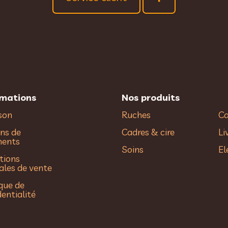
rmations
Nos produits
ison
Ruches
Ca
ns de
Cadres & cire
Li
ments
Soins
El
tions
ales de vente
ique de
dentialité