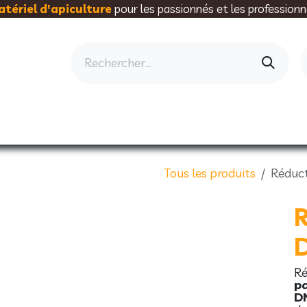
tériel d'apiculture
pour les passionnés et les professionn
AU RUCHER
ELEVAGE
MIELLERIE
AL
Tous les produits
Réduc
Ré
pa
D