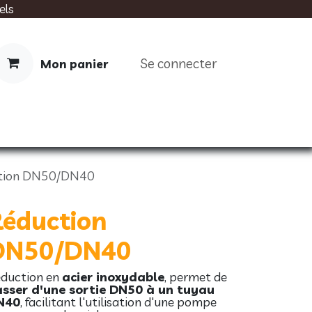
els
Se connecter
Mon panier
IMENTATION
SOINS
LIVRES
tion DN50/DN40
Réduction
DN50/DN40
duction en
acier inoxydable
, permet de
sser d'une sortie DN50 à un tuyau
N40
, facilitant l'utilisation d'une pompe