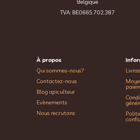
Belgique
TVA: BE0665.702.387
À propos
Info
Qui sommes-nous?
Livra
Contactez-nous
Moye
paie
Blog apiculteur
Condi
Evènements
génér
Nous recrutons
Polit
confi