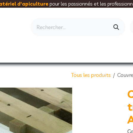
tériel d'apiculture
pour les passionnés et les professionn
AU RUCHER
ELEVAGE
MIELLERIE
AL
Tous les produits
Couvre
t
Co