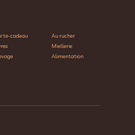
rte-cadeau
Au rucher​
vres
Miellerie
evage
Alimentation