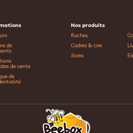
rmations
Nos produits
ison
Ruches
Ca
ns de
Cadres & cire
Li
ments
Soins
El
tions
ales de vente
ique de
dentialité