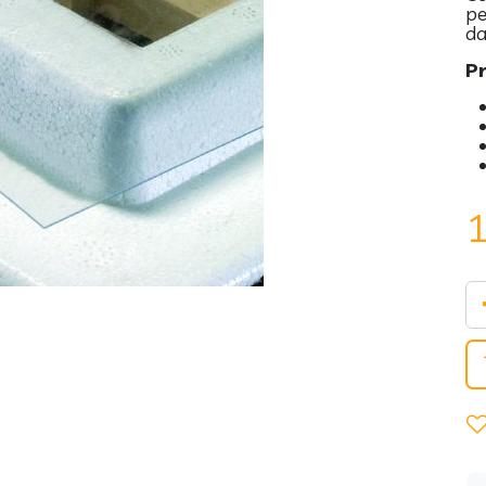
pe
da
Pr
1