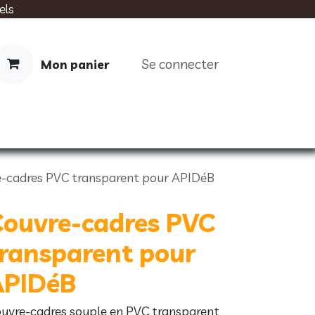
els
Se connecter
Mon panier
IMENTATION
SOINS
LIVRES
-cadres PVC transparent pour APIDéB
Couvre-cadres PVC
ransparent pour
APIDéB
uvre-cadres souple en PVC transparent