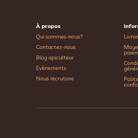
À propos
Info
Qui sommes-nous?
Livra
Contactez-nous
Moye
paie
Blog apiculteur
Condi
Evènements
génér
Nous recrutons
Polit
confi