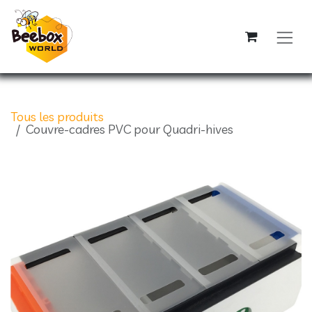
Se rendre au contenu
Tous les produits
Couvre-cadres PVC pour Quadri-hives