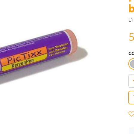
b
L'
5
C