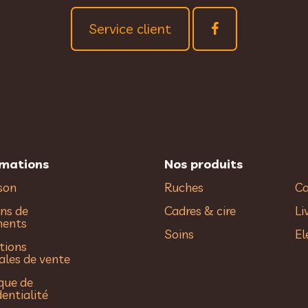
Service client
rmations
Nos produits
ison
Ruches
Ca
ns de
Cadres & cire
Li
ments
Soins
El
tions
ales de vente
ique de
dentialité