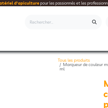
tériel d'apiculture
pour les passionnés et les professionn
AU RUCHER
ELEVAGE
MIELLERIE
AL
Tous les produits
Marqueur de couleur mé
ml
c
p