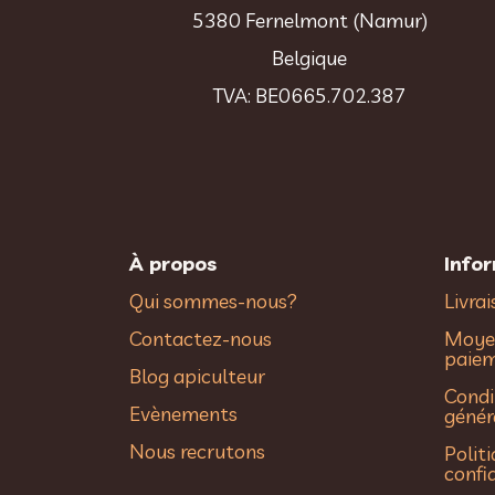
5380 Fernelmont (Namur)
Belgique
TVA: BE0665.702.387
À propos
Info
Qui sommes-nous?
Livra
Contactez-nous
Moye
paie
Blog apiculteur
Condi
Evènements
génér
Nous recrutons
Polit
confi