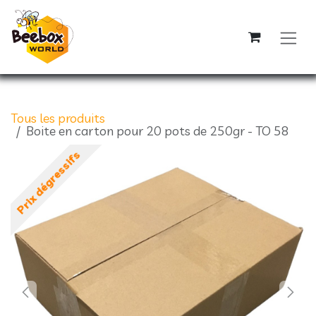
Se rendre au contenu
Tous les produits
Boite en carton pour 20 pots de 250gr - TO 58
Prix dégressifs