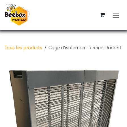
Se rendre au contenu
Tous les produits
Cage d'isolement à reine Dadant