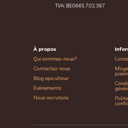
TVA: BE0665.702.387
À propos
Info
Qui sommes-nous?
Livra
Contactez-nous
Moye
paie
Blog apiculteur
Condi
Evènements
génér
Nous recrutons
Polit
confi