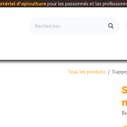
tériel d'apiculture
pour les passionnés et les professionn
AU RUCHER
ELEVAGE
MIELLERIE
AL
Tous les produits
Suppor
S
m
Su