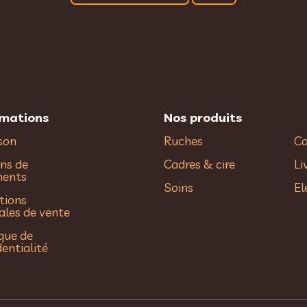
rmations
Nos produits
ison
Ruches
Ca
ns de
Cadres & cire
Li
ments
Soins
El
tions
ales de vente
ique de
dentialité