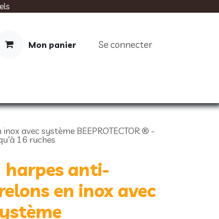
els
Se connecter
Mon panier
IMENTATION
SOINS
LIVRES
 en inox avec système BEEPROTECTOR ® -
qu'à 16 ruches
 harpes anti-
relons en inox avec
système