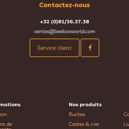
Contactez-nous
+32 (0)81/36.37.38
ventes@beeboxworld.com
Service client
rmations
Nos produits
ison
Ruches
Ca
ns de
Cadres & cire
Li