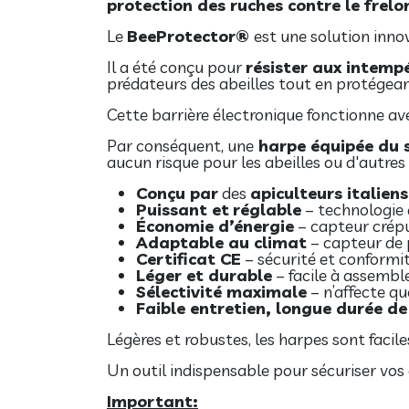
protection des ruches contre le frelo
Le
BeeProtector®
est une solution inno
Il a été conçu pour
résister aux intemp
prédateurs des abeilles tout en protégean
Cette barrière électronique fonctionne av
Par conséquent, une
harpe équipée du 
aucun risque pour les abeilles ou d'autres 
Conçu par
des
apiculteurs italiens
Puissant et
réglable
– technologie 
Économie d’énergie
– capteur crépu
Adaptable au climat
– capteur de 
Certificat CE
– sécurité et conformit
Léger et durable
– facile à assemble
Sélectivité maximale
– n’affecte que
Faible entretien, longue durée de
Légères et robustes, les harpes sont facil
Un outil indispensable pour sécuriser vos c
Important: