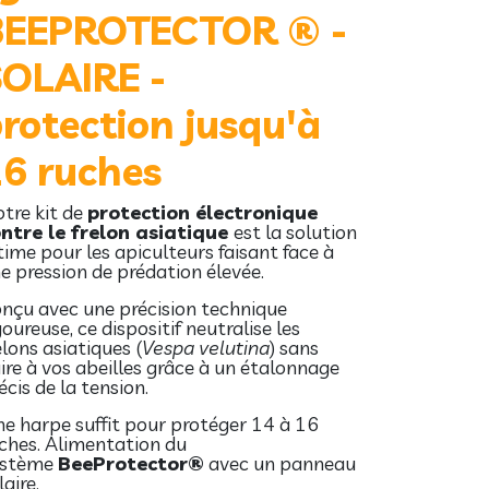
BEEPROTECTOR ® -
OLAIRE -
rotection jusqu'à
6 ruches
tre kit de
protection électronique
ntre le frelon asiatique
est la solution
time pour les apiculteurs faisant face à
e pression de prédation élevée.
nçu avec une précision technique
goureuse, ce dispositif neutralise les
elons asiatiques (
Vespa velutina
) sans
ire à vos abeilles grâce à un étalonnage
écis de la tension.
e harpe suffit pour protéger 14 à 16
ches. Alimentation du
ystème
BeeProtector®
avec un panneau
laire.