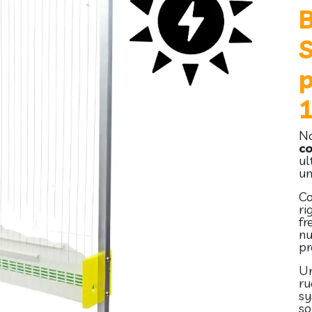
S
p
1
No
co
ul
un
Co
ri
fr
nu
pr
Un
ru
s
so