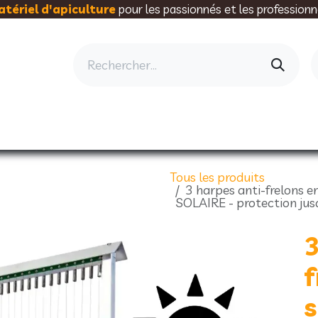
tériel d'apiculture
pour les passionnés et les professionn
AU RUCHER
ELEVAGE
MIELLERIE
AL
Tous les produits
3 harpes anti-frelons
SOLAIRE - protection jus
3
f