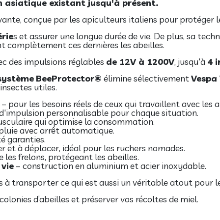
n asiatique existant jusqu'à présent.
vante, conçue par les apiculteurs italiens pour protéger 
érie
s et assurer une longue durée de vie. De plus, sa tec
t complètement ces dernières les abeilles.
ec des impulsions réglables
de 12V à 1200V
, jusqu'à
4 
système
BeeProtector®
élimine sélectivement
Vespa 
insectes utiles.
– pour les besoins réels de ceux qui travaillent avec les a
d'impulsion personnalisable pour chaque situation.
sculaire qui optimise la consommation.
pluie avec arrêt automatique.
é garanties.
r et à déplacer, idéal pour les ruchers nomades.
 les frelons, protégeant les abeilles.
 vie
– construction en aluminium et acier inoxydable.
es à transporter ce qui est aussi un véritable atout pour
olonies d’abeilles et préserver vos récoltes de miel.