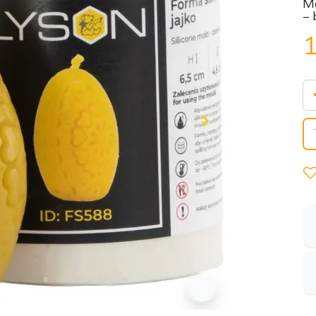
Mo
– 
1