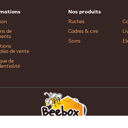
rmations
Nos produits
ison
Ruches
Ca
ns de
Cadres & cire
Li
ments
Soins
El
tions
ales de vente
ique de
dentialité