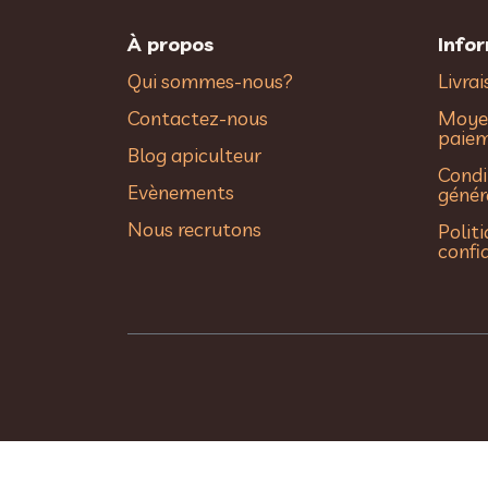
À propos
Info
Qui sommes-nous?
Livra
Contactez-nous
Moye
paie
Blog apiculteur
Condi
Evènements
génér
Nous recrutons
Polit
confi