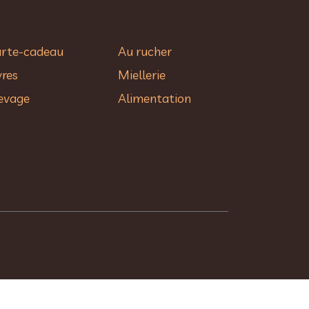
rte-cadeau
Au rucher​
vres
Miellerie
evage
Alimentation