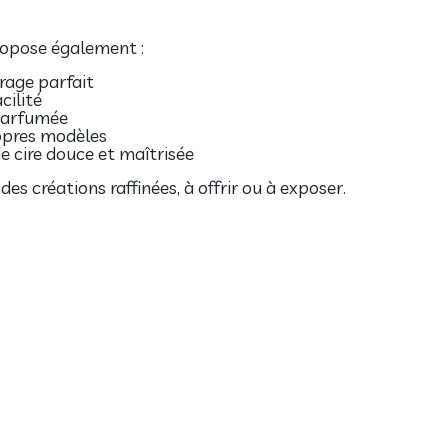
ropose également :
rage parfait
cilité
parfumée
opres modèles
e cire douce et maîtrisée
es créations raffinées, à offrir ou à exposer.