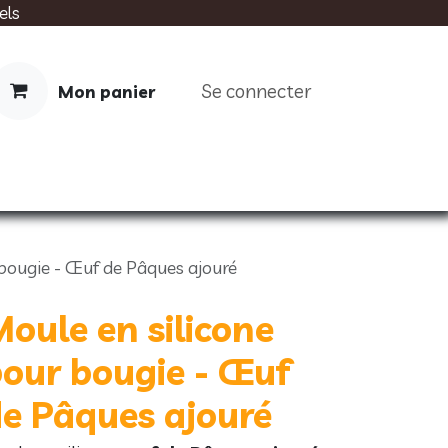
els
Se connecter
Mon panier
IMENTATION
SOINS
LIVRES
 bougie - Œuf de Pâques ajouré
oule en silicone
our bougie - Œuf
e Pâques ajouré