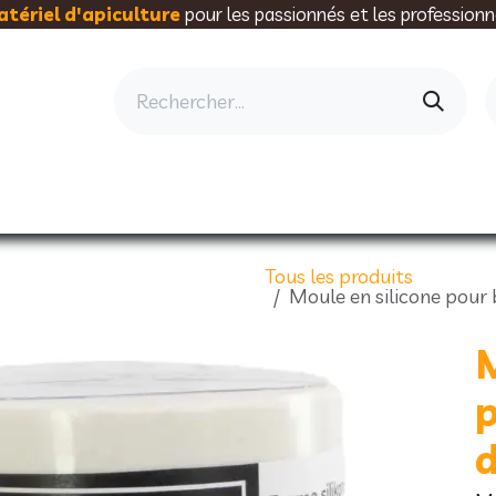
tériel d'apiculture
pour les passionnés et les professionn
AU RUCHER
ELEVAGE
MIELLERIE
AL
Tous les produits
Moule en silicone pour
M
p
d