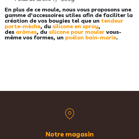
En plus de ce moule, nous vous proposons une
gamme d'accessoires utiles a
fin de faciliter la
création de vos bougies tel que un
t
endeur
porte-mèche
, du
silicone en spray
,
des
arômes
, du
silicone pour mouler
vous-
même vos formes, un
poêlon bain-marie
.
Notre magasin