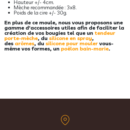
Hauteur +/- 4cm.
Mèche recommandée : 3x8.
Poids de la cire +/- 30g.
En plus de ce moule, nous vous proposons une
gamme d'accessoires utiles a
fin de faciliter la
création de vos bougies tel que un
t
endeur
porte-mèche
, du
silicone en spray
,
des
arômes
, du
silicone pour mouler
vous-
même vos formes, un
poêlon bain-marie
.