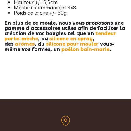
Hauteur +/- 5,5cm.
Mèche recommandée : 3x8.
Poids de la cire +/- 60g.
En plus de ce moule, nous vous proposons une
gamme d'accessoires utiles a
fin de faciliter la
création de vos bougies tel que un
t
endeur
porte-mèche
, du
silicone en spray
,
des
arômes
, du
silicone pour mouler
vous-
même vos formes, un
poêlon bain-marie
.