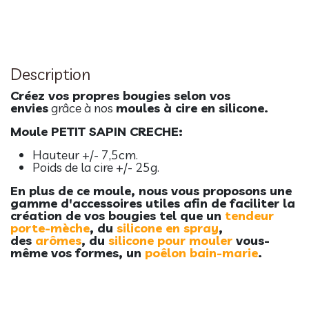
Description
Créez vos propres bougies selon vos
envies
grâce à nos
moules à cire en silicone.
Moule PETIT SAPIN CRECHE:
Hauteur +/- 7,5cm.
Poids de la cire +/- 25g.
En plus de ce moule, nous vous proposons une
gamme d'accessoires utiles a
fin de faciliter la
création de vos bougies tel que un
t
endeur
porte-mèche
, du
silicone en spray
,
des
arômes
, du
silicone pour mouler
vous-
même vos formes, un
poêlon bain-marie
.