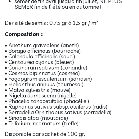
semer de fin avril jusqu’à fin juillet, NE PLUS
SEMER fin de l’ été ou en automne !
Densité de semis : 0,75 gr à 1,5 gr / m²
Composition :
• Anethum graveolens (aneth)
• Borago officinalis (bourrache)
• Calendula officinalis (souci)
• Centaurea cyanus (bleuet)
• Coriandrum sativum (coriandre)
• Cosmos bipinnatus (cosmea)
• Fagopyrum esculentum (sarrasin)
• Helianthus annuus (tournesol)
• Malva sylvestris (mauve)
• Nigella damascena (nigelle)
• Phacelia tanacetifolia (phacélie )
• Raphanus sativus subsp. oleiferus (radis)
• Serradella Ornithopus sativus (serradella)
• Sinapis alba (moutarde)
• Trifolium incarnatum (trèfle)
Disponible par sachet de 100 gr.