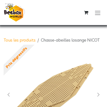
Se rendre au contenu
Tous les produits
Chasse-abeilles losange NICOT
Prix dégressifs