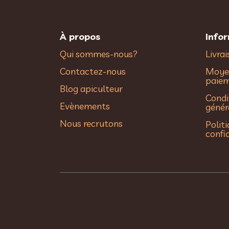
À propos
Info
Qui sommes-nous?
Livra
Contactez-nous
Moye
paie
Blog apiculteur
Condi
Evènements
génér
Nous recrutons
Polit
confi