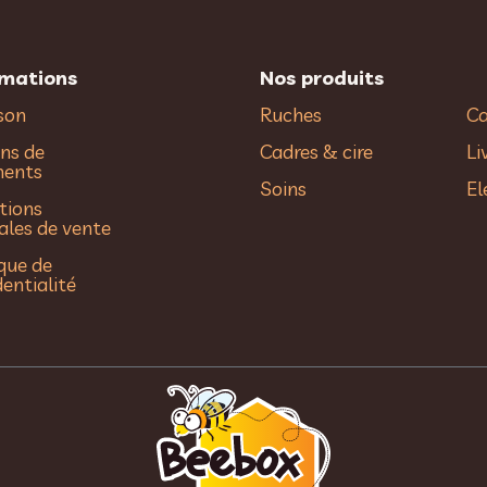
rmations
Nos produits
ison
Ruches
Ca
ns de
Cadres & cire
Li
ments
Soins
El
tions
ales de vente
ique de
dentialité