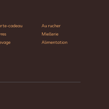
rte-cadeau
Au rucher​
vres
Miellerie
evage
Alimentation