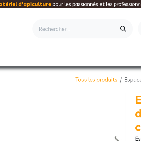
tériel d'apiculture
pour les passionnés et les professionn
AU RUCHER
ELEVAGE
MIELLERIE
AL
Tous les produits
Espace
E
c
Es