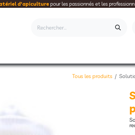
tériel d'apiculture
pour les passionnés et les professionn
AU RUCHER
ELEVAGE
MIELLERIE
AL
Tous les produits
Soluti
S
p
So
re