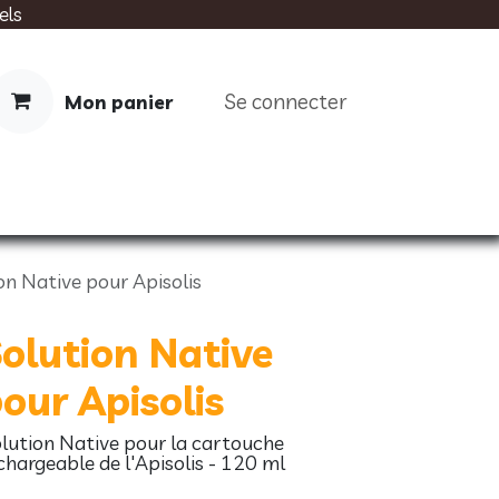
els
Se connecter
Mon panier
IMENTATION
SOINS
LIVRES
on Native pour Apisolis
olution Native
our Apisolis
lution Native pour la cartouche
chargeable de l'Apisolis - 120 ml