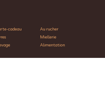
rte-cadeau
Au rucher​
vres
Miellerie
evage
Alimentation