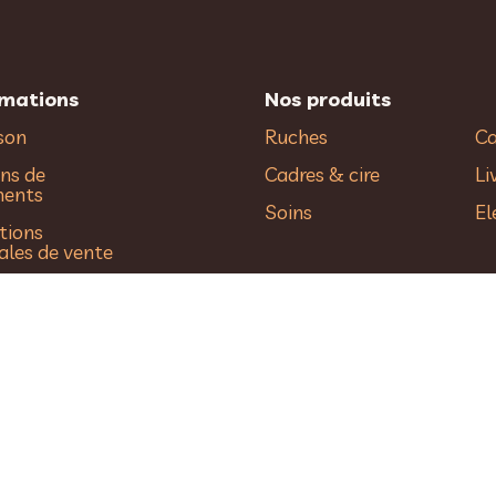
rmations
Nos produits
ison
Ruches
Ca
ns de
Cadres & cire
Li
ments
Soins
El
tions
ales de vente
ique de
dentialité