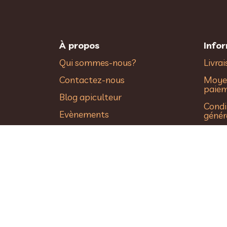
À propos
Info
Qui sommes-nous?
Livra
Contactez-nous
Moye
paie
Blog apiculteur
Condi
Evènements
génér
Nous recrutons
Polit
confi