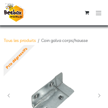
Se rendre au contenu
Tous les produits
Coin galva corps/hausse
Prix dégressifs