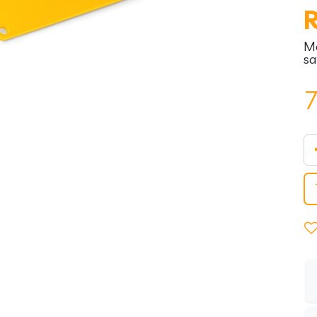
Mo
sa
7