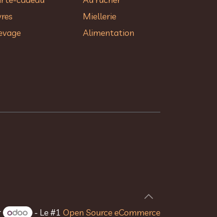
vres
Miellerie
evage
Alimentation
r
- Le #1
Open Source eCommerce