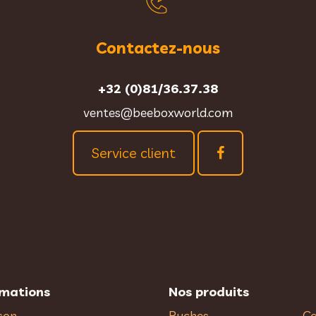
Contactez-nous
+32 (0)81/36.37.38
ventes@beeboxworld.com
Service client
rmations
Nos produits
ison
Ruches
Ca