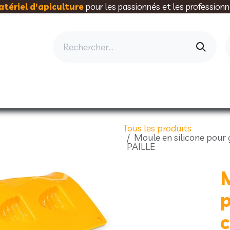
tériel d'apiculture
pour les passionnés et les professionn
AU RUCHER
ELEVAGE
MIELLERIE
AL
Tous les produits
Moule en silicone pour
PAILLE
M
p
c