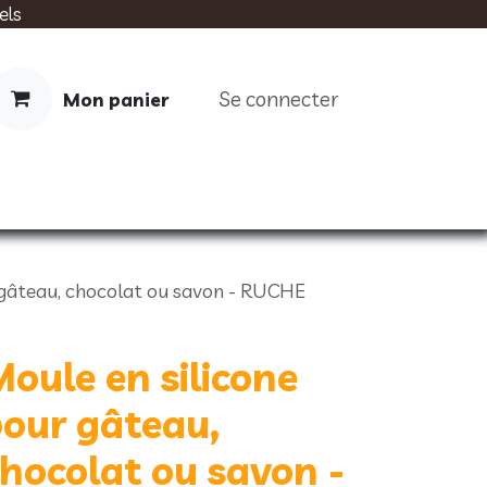
els
Se connecter
Mon panier
IMENTATION
SOINS
LIVRES
 gâteau, chocolat ou savon - RUCHE
oule en silicone
our gâteau,
hocolat ou savon -