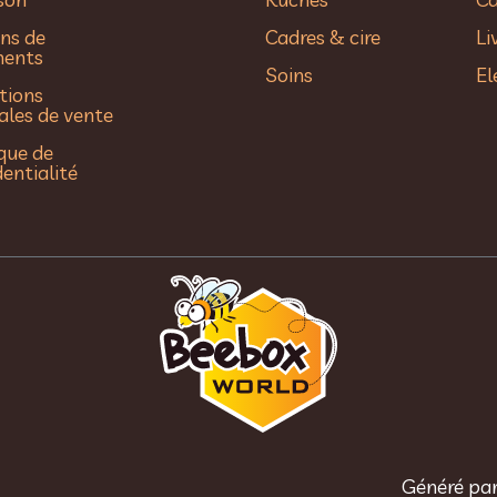
ns de
Cadres & cire
Li
ments
Soins
El
tions
ales de vente
ique de
dentialité
Généré pa