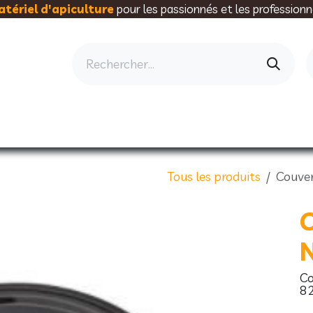
tériel d'apiculture
pour les passionnés et les professionn
AU RUCHER
ELEVAGE
MIELLERIE
AL
Tous les produits
Couver
C
N
Co
82