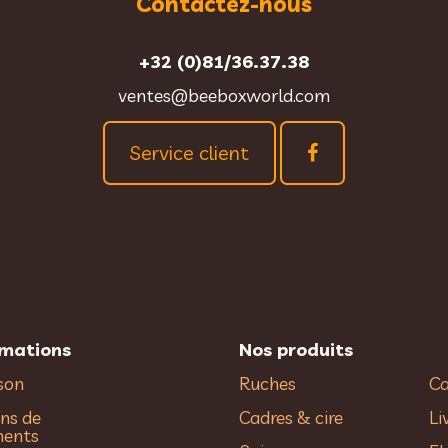
Contactez-nous
+32 (0)81/36.37.38
ventes@beeboxworld.com
Service client
rmations
Nos produits
ison
Ruches
Ca
ns de
Cadres & cire
Li
ments