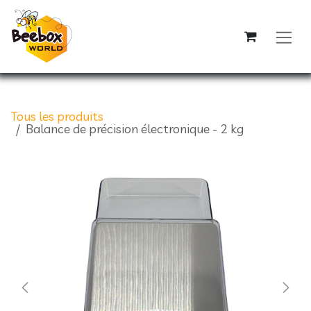
Se rendre au contenu
Tous les produits
Balance de précision électronique - 2 kg