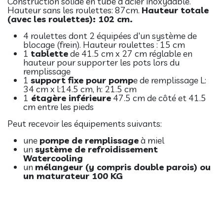
Construction solide en tube d'acier inoxydable.
Hauteur sans les roulettes: 87cm.
Hauteur totale
(avec les roulettes): 102 cm.
4 roulettes dont 2 équipées d'un système de
blocage (frein). Hauteur roulettes : 15 cm
1
tablette
de 41.5 cm x 27 cm réglable en
hauteur pour supporter les pots lors du
remplissage
1
support fixe pour pomp
e de remplissage L:
34 cm x l:14.5 cm, h: 21.5 cm
1
étagère inférieure
47.5 cm de côté et 41.5
cm entre les pieds
Peut recevoir les équipements suivants:
une
pompe de remplissage
à miel
un
système de refroidissement
Watercooling
un
mélangeur (y compris double parois) ou
un maturateur 100 KG