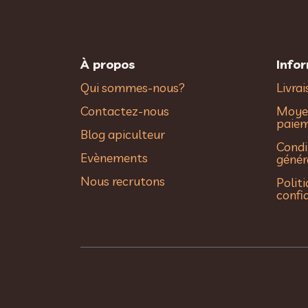
À propos
Info
Qui sommes-nous?
Livra
Contactez-nous
Moye
paie
Blog apiculteur
Condi
Evènements
génér
Nous recrutons
Polit
confi