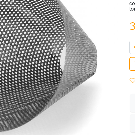
co
lo
3