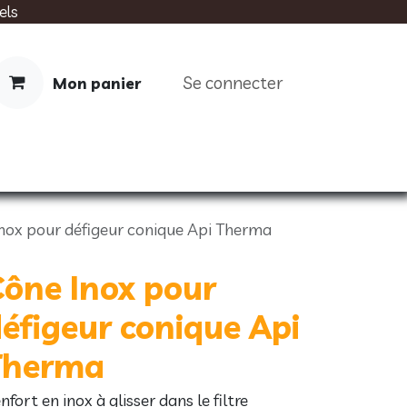
els
Se connecter
Mon panier
IMENTATION
SOINS
LIVRES
nox pour défigeur conique Api Therma
ône Inox pour
éfigeur conique Api
Therma
nfort en inox à glisser dans le filtre