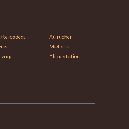
rte-cadeau
Au rucher​
vres
Miellerie
evage
Alimentation