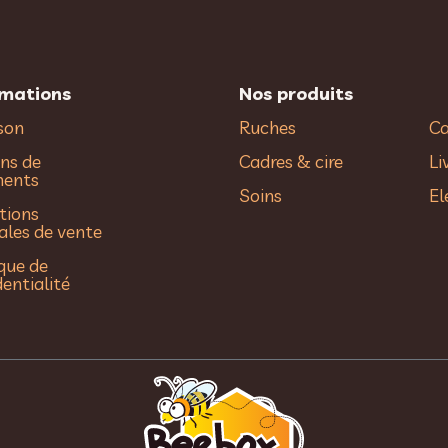
rmations
Nos produits
ison
Ruches
Ca
ns de
Cadres & cire
Li
ments
Soins
El
tions
ales de vente
ique de
dentialité