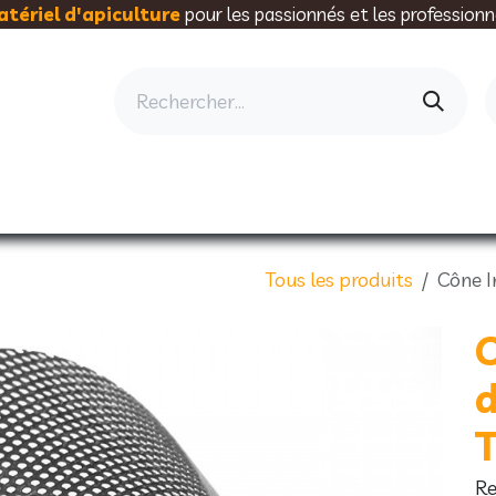
tériel d'apiculture
pour les passionnés et les professionn
AU RUCHER
ELEVAGE
MIELLERIE
AL
Tous les produits
Cône I
C
d
Re