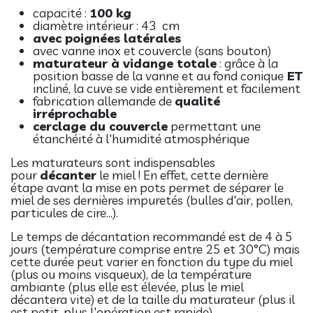
capacité :
10
0 kg
diamètre intérieur : 43 cm
avec poignées latérales
avec vanne inox et couvercle (sans bouton)
maturateur à vidange totale
: grâce à la
position basse de la vanne et au fond conique
ET
incliné, la cuve se vide entièrement et facilement
fabrication allemande de
qualité
irréprochable
cerclage du couvercle
permettant une
étanchéité à l'humidité atmosphérique
Les maturateurs sont indispensables
pour
décanter
le miel ! En effet, cette dernière
étape avant la mise en pots permet de séparer le
miel de ses dernières impuretés (bulles d'air, pollen,
particules de cire…).
Le temps de décantation recommandé est de 4 à 5
jours (température comprise entre 25 et 30°C) mais
cette durée peut varier en fonction du type du miel
(plus ou moins visqueux), de la température
ambiante (plus elle est élevée, plus le miel
décantera vite) et de la taille du maturateur (plus il
est petit, plus l'opération est rapide).