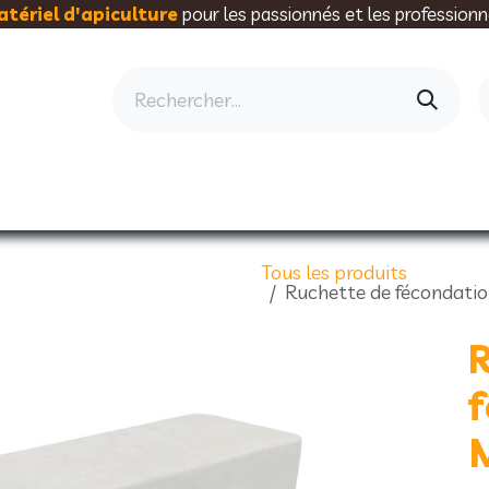
tériel d'apiculture
pour les passionnés et les professionn
AU RUCHER
ELEVAGE
MIELLERIE
AL
Tous les produits
Ruchette de fécondatio
R
M