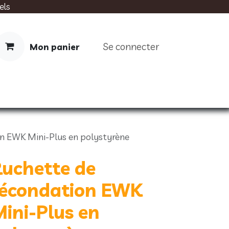
els
Se connecter
Mon panier
IMENTATION
SOINS
LIVRES
n EWK Mini-Plus en polystyrène
uchette de
fécondation EWK
ini-Plus en