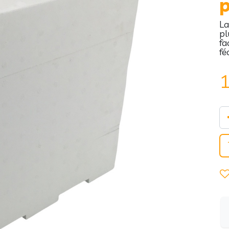
p
La
pl
fa
fé
1