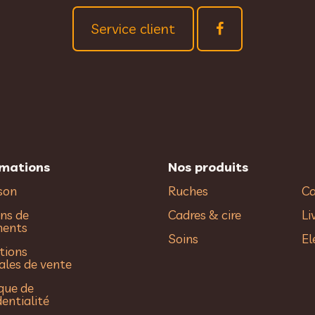
Service client
rmations
Nos produits
ison
Ruches
Ca
ns de
Cadres & cire
Li
ments
Soins
El
tions
ales de vente
ique de
dentialité