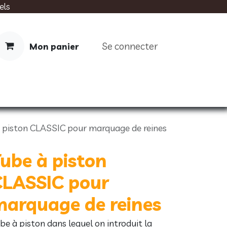
els
Se connecter
Mon panier
IMENTATION
SOINS
LIVRES
 piston CLASSIC pour marquage de reines
ube à piston
CLASSIC pour
arquage de reines
be à piston dans lequel on introduit la