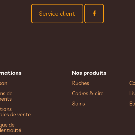
Service client
rmations
Nos produits
ison
Ruches
Ca
ns de
Cadres & cire
Li
ments
Soins
El
tions
ales de vente
ique de
dentialité