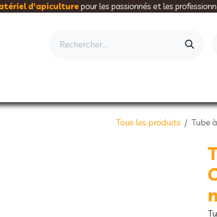
tériel d'apiculture
pour les passionnés et les professionn
AU RUCHER
ELEVAGE
MIELLERIE
AL
Tous les produits
Tube à
T
m
Tu