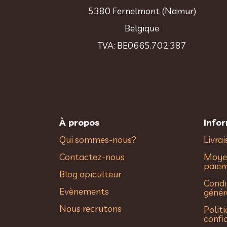
5380 Fernelmont (Namur)
Belgique
TVA: BE0665.702.387
À propos
Info
Qui sommes-nous?
Livra
Contactez-nous
Moye
paie
Blog apiculteur
Condi
Evènements
génér
Nous recrutons
Polit
confi