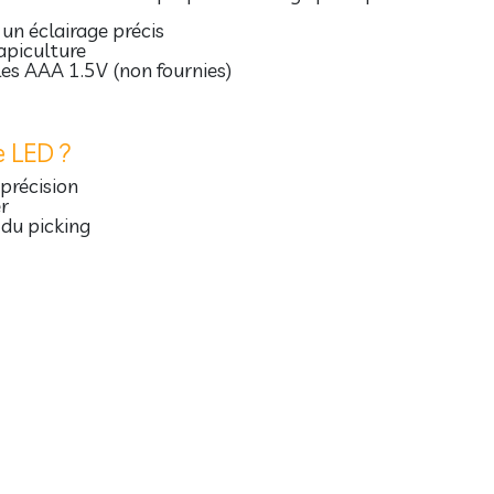
un éclairage précis
’apiculture
les AAA 1.5V (non fournies)
e LED ?
 précision
er
 du picking