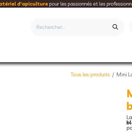
tériel d'apiculture
pour les passionnés et les professionn
AU RUCHER
ELEVAGE
MIELLERIE
AL
Tous les produits
Mini 
L
bl
pa