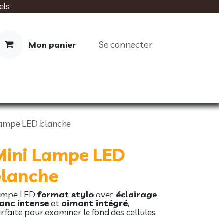
els
Se connecter
Mon panier
IMENTATION
SOINS
LIVRES
Lampe LED blanche
Mini Lampe LED
blanche
ampe LED
format stylo
avec
éclairage
anc intense
et
aimant intégré
,
rfaite pour examiner le fond des cellules.