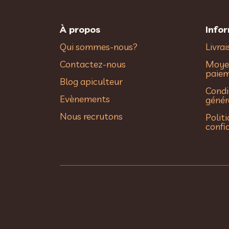
À propos
Info
Qui sommes-nous?
Livra
Contactez-nous
Moye
paie
Blog apiculteur
Condi
Evènements
génér
Nous recrutons
Polit
confi