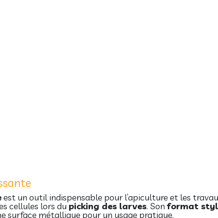
ssante
e
est un outil indispensable pour l’apiculture et les trava
s cellules lors du
picking des larves
. Son
format sty
ne surface métallique pour un usage pratique.