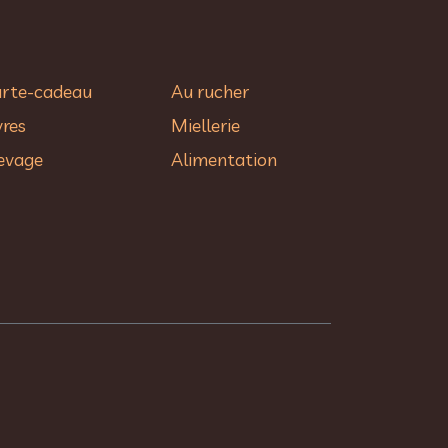
rte-cadeau
Au rucher​
vres
Miellerie
evage
Alimentation