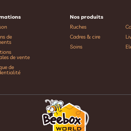
rmations
Nos produits
ison
Ruches
Ca
ns de
Cadres & cire
Li
ments
Soins
El
tions
ales de vente
ique de
dentialité