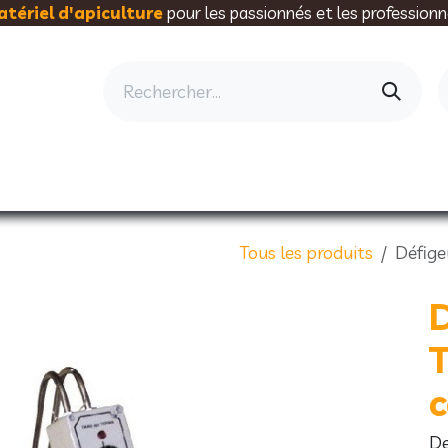
tériel d'apiculture
pour les passionnés et les professionn
AU RUCHER
ELEVAGE
MIELLERIE
AL
Tous les produits
Défig
D
D