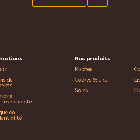
rmations
Nos produits
ison
Ruches
Ca
ns de
Cadres & cire
Li
ments
Soins
El
tions
ales de vente
ique de
dentialité