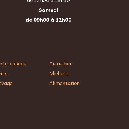
de 13h00 à 18h30
Samedi
de 09h00 à 12h00
rte-cadeau
Au rucher​
vres
Miellerie
evage
Alimentation