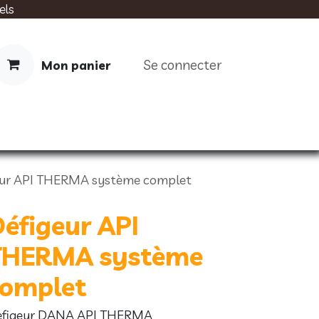
els
Se connecter
Mon panier
IMENTATION
SOINS
LIVRES
eur API THERMA système complet
éfigeur API
THERMA système
complet
efigeur DANA API THERMA