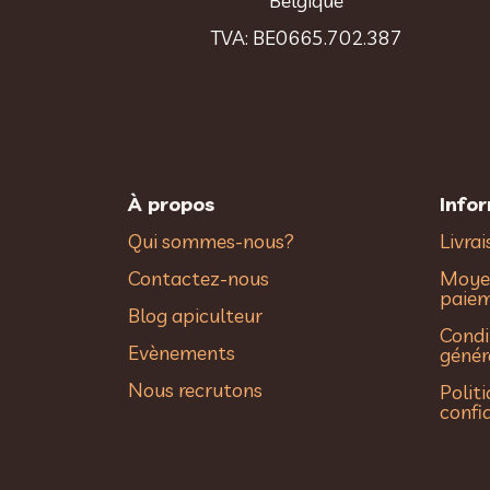
Belgique
TVA: BE0665.702.387
À propos
Info
Qui sommes-nous?
Livra
Contactez-nous
Moye
paie
Blog apiculteur
Condi
Evènements
génér
Nous recrutons
Polit
confi