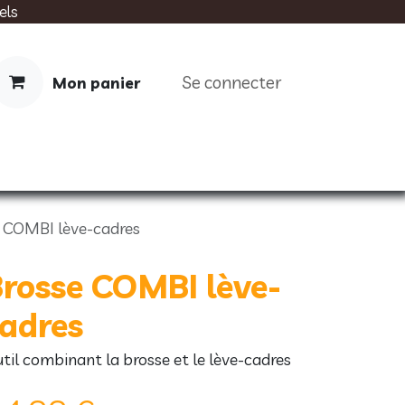
els
Se connecter
Mon panier
IMENTATION
SOINS
LIVRES
 COMBI lève-cadres
rosse COMBI lève-
adres
til combinant la brosse et le lève-cadres