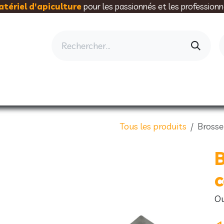
tériel d'apiculture
pour les passionnés et les professionn
AU RUCHER
ELEVAGE
MIELLERIE
AL
Tous les produits
Brosse
B
c
Ou