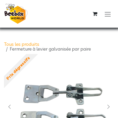
Se rendre au contenu
Tous les produits
Fermeture à levier galvanisée par paire
Prix dégressifs